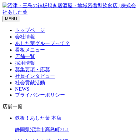
MENU
トップページ
会社情報
あした葉グループって？
看板メニュー
店舗一覧
採用情報
募集要項・応募
社員インタビュー
社会貢献活動
NEWS
プライバシーポリシー
店舗一覧
鉄板！あした葉 本店
静岡県沼津市高島町21-1