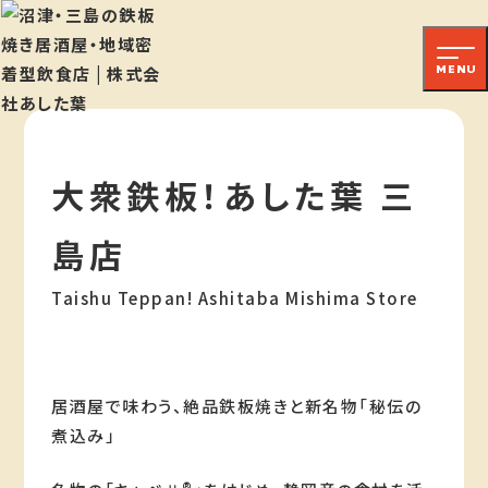
大衆酒場 たばちゃん
静岡県沼津市高島町21-20
MENU
大衆酒場 たばちゃん 仲見世
店
静岡県沼津市大手町5-7-1
大衆鉄板！あした葉 三
大衆酒場 たばちゃん 三島広
小路店
島店
静岡県三島市本町7-27
Taishu Teppan! Ashitaba Mishima Store
大衆鉄板！あした葉 三島店
静岡県三島市一番町13-32
沼津港あした葉踊りあじ専門
居酒屋で味わう、絶品鉄板焼きと新名物「秘伝の
店
煮込み」
静岡県沼津市千本港町109