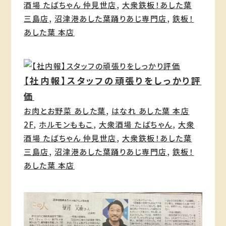
酒場 たばちゃん 仲見世店
, 
大衆鉄板！あした葉
三島店
, 
沼津港あした葉踊りあじ専門店
, 
鉄板！
あした葉 本店
【社内報】スタッフの頑張りをしっかり評
価
お肉とお野菜 あした葉
, 
はなれ あした葉 本店
2F
, 
ホルモンももこ
, 
大衆酒場 たばちゃん
, 
大衆
酒場 たばちゃん 仲見世店
, 
大衆鉄板！あした葉
三島店
, 
沼津港あした葉踊りあじ専門店
, 
鉄板！
あした葉 本店