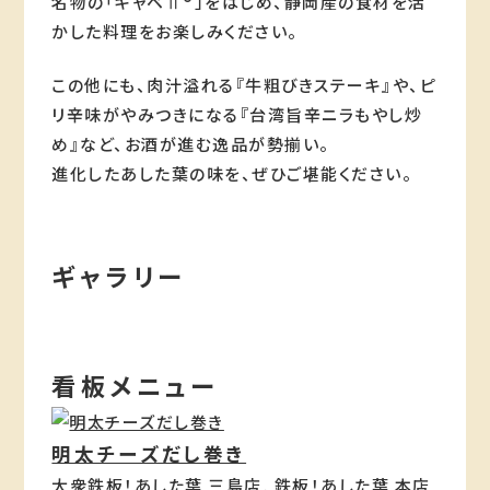
名物の「キャベⅡ®」をはじめ、静岡産の食材を活
お肉とお野菜 あした葉
かした料理をお楽しみください。
静岡県沼津市大手町3丁目5-25
この他にも、肉汁溢れる『牛粗びきステーキ』や、ピ
ホルモンももこ
リ辛味がやみつきになる『台湾旨辛ニラもやし炒
静岡県沼津市大手町3丁目6-25
め』など、お酒が進む逸品が勢揃い。
進化したあした葉の味を、ぜひご堪能ください。
極生アジフライと踊りぶし あ
した葉
静岡県沼津市千本港町115-4
ギャラリー
ホルモンまっちゃん
静岡県沼津市高島町21-24
炭火焼鳥 あした葉
看板メニュー
静岡県沼津市高島町7-4 1F
明太チーズだし巻き
大衆鉄板！あした葉 三島店
, 
鉄板！あした葉 本店