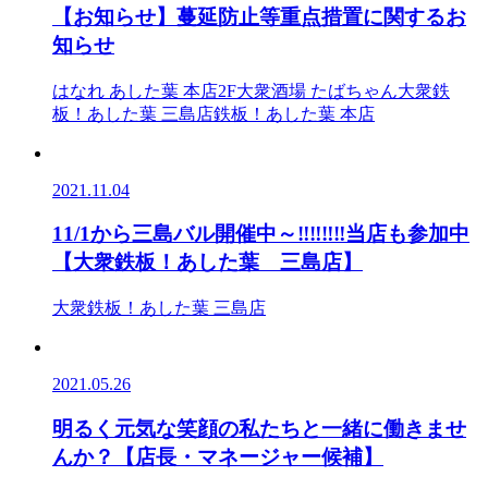
【お知らせ】蔓延防止等重点措置に関するお
知らせ
はなれ あした葉 本店2F
大衆酒場 たばちゃん
大衆鉄
板！あした葉 三島店
鉄板！あした葉 本店
2021.11.04
11/1から三島バル開催中～‼‼‼‼当店も参加中
【大衆鉄板！あした葉 三島店】
大衆鉄板！あした葉 三島店
2021.05.26
明るく元気な笑顔の私たちと一緒に働きませ
んか？【店長・マネージャー候補】