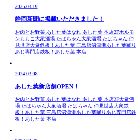
2025.03.19
静岡新聞に掲載いただきました！
お肉とお野菜 あした葉
はなれ あした葉 本店2F
ホルモ
ンももこ
大衆酒場 たばちゃん
大衆酒場 たばちゃん 仲
見世店
大衆鉄板！あした葉 三島店
沼津港あした葉踊り
あじ専門店
鉄板！あした葉 本店
2024.03.08
あした葉新店舗OPEN！
お肉とお野菜 あした葉
はなれ あした葉 本店2F
大衆酒
場 たばちゃん
大衆酒場 たばちゃん 仲見世店
大衆鉄
板！あした葉 三島店
沼津港あした葉踊りあじ専門店
鉄
板！あした葉 本店