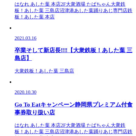
はなれ あした葉 本店2F
大衆酒場 たばちゃん
大衆鉄
板！あした葉 三島店
沼津港あした葉踊りあじ専門店
鉄
板！あした葉 本店
2021.03.16
卒業そして新店長‼‼【大衆鉄板！あした葉 三
島店】
大衆鉄板！あした葉 三島店
2020.10.30
Go To Eatキャンペーン静岡県プレミアム付食
事券取り扱い店
はなれ あした葉 本店2F
大衆酒場 たばちゃん
大衆鉄
板！あした葉 三島店
沼津港あした葉踊りあじ専門店
鉄