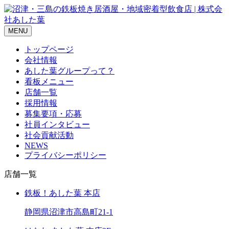
MENU
トップページ
会社情報
あした葉グループって？
看板メニュー
店舗一覧
採用情報
募集要項・応募
社員インタビュー
社会貢献活動
NEWS
プライバシーポリシー
店舗一覧
鉄板！あした葉 本店
静岡県沼津市高島町21-1