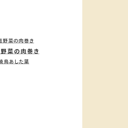
直野菜の肉巻き
焼鳥あした葉