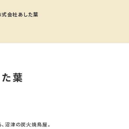
静岡県沼津市大手町3丁目5-25
極生アジフライと踊りぶし あ
5
静岡県沼津市千本港町115-4
炭火焼鳥 あした葉
静岡県沼津市高島町7-4 1F
した葉
る、沼津の炭火焼鳥屋。