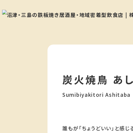
採用情報
静岡県沼津市千本港町109
募集要項・応
ホルモンももこ
募
静岡県沼津市大手町3丁目6-2
社員インタ
ホルモンまっちゃん
静岡県沼津市高島町21-24
ビュー
炭火焼鳥 あ
社会貢献活動
Sumibiyakitori Ashitaba
NEWS
プライバシー
ポリシー
誰もが「ちょうどいい」と感じ