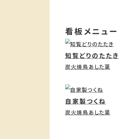
看板メニュー
知覧どりのたたき
炭火焼鳥あした葉
自家製つくね
炭火焼鳥あした葉