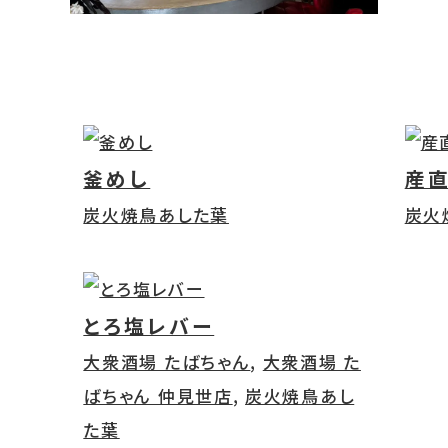
釜めし
産
炭火焼鳥あした葉
炭火
とろ塩レバー
大衆酒場 たばちゃん
, 
大衆酒場 た
ばちゃん 仲見世店
, 
炭火焼鳥あし
た葉