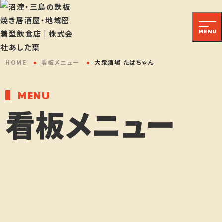
大衆酒場 たばちゃん
静岡県沼津市高島町21-20
MENU
大衆酒場 たばちゃん 仲見世
店
HOME
看板メニュー
大衆酒場 たばちゃん
静岡県沼津市大手町5-7-1
大衆酒場 たばちゃん 三島広
MENU
小路店
看板メニュー
静岡県三島市本町7-27
大衆鉄板！あした葉 三島店
静岡県三島市一番町13-32
沼津港あした葉踊りあじ専門
店
静岡県沼津市千本港町109