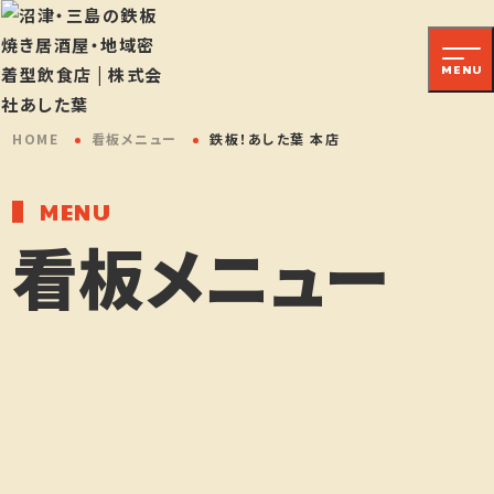
大衆酒場 たばちゃん
静岡県沼津市高島町21-20
MENU
大衆酒場 たばちゃん 仲見世
店
HOME
看板メニュー
鉄板！あした葉 本店
静岡県沼津市大手町5-7-1
大衆酒場 たばちゃん 三島広
MENU
小路店
看板メニュー
静岡県三島市本町7-27
大衆鉄板！あした葉 三島店
静岡県三島市一番町13-32
沼津港あした葉踊りあじ専門
店
静岡県沼津市千本港町109