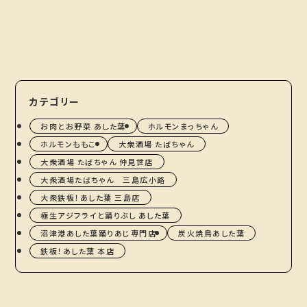
お肉とお野菜 あした葉
静岡県沼津市大手町3丁目5-25
ホルモンももこ
静岡県沼津市大手町3丁目6-25
カテゴリー
極生アジフライと踊りぶし あ
した葉
お肉とお野菜 あした葉
ホルモンまっちゃん
ホルモンももこ
大衆酒場 たばちゃん
静岡県沼津市千本港町115-4
大衆酒場 たばちゃん 仲見世店
大衆酒場たばちゃん 三島広小路
ホルモンまっちゃん
大衆鉄板！あした葉 三島店
静岡県沼津市高島町21-24
極生アジフライと踊りぶし あした葉
沼津港あした葉踊りあじ専門店
炭火焼鳥あした葉
炭火焼鳥 あした葉
鉄板！あした葉 本店
静岡県沼津市高島町7-4 1F