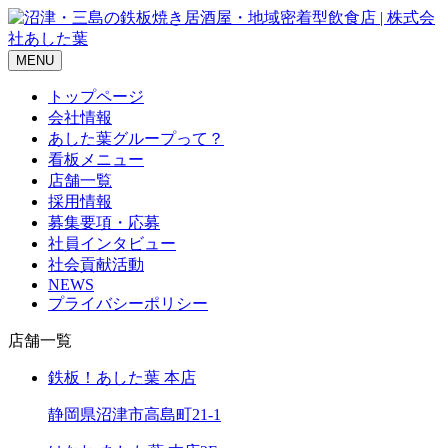
MENU
トップページ
会社情報
あした葉グループって？
看板メニュー
店舗一覧
採用情報
募集要項・応募
社員インタビュー
社会貢献活動
NEWS
プライバシーポリシー
店舗一覧
鉄板！あした葉 本店
静岡県沼津市高島町21-1